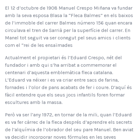
El 12 d’octubre de 1908 Manuel Crespo Miñana va fundar
amb la seva esposa Blasa la “Fleca Balmes” en els baixos
de l’immoble del carrer Balmes número 156 quan encara
circulava el tren de Sarrià per la superfície del carrer. En
Manel tot seguit va ser conegut pel seus amics i clients
com el “rei de les ensaïmades
Actualment el propietari és l’Eduard Crespo, nét del
fundador i amb qui s’ha arribat a commemorar el
centenari d’aquesta emblemàtica fleca catalana.
L’Eduard va néixer i es va criar entre sacs de farina,
fornades i l’olor de pans acabats de fer i coure. D’aquí és
fàcil entendre que els seus jocs infantils foren formar
escultures amb la massa.
Però va ser l’any 1972, en tornar de la mili, quan l’Eduard
es va fer càrrec de la fleca després d’aprendre els secrets
de l’alquímia de l’obrador del seu pare Manuel. Ben aviat
va decidir incorporar noves fórmules en les seves